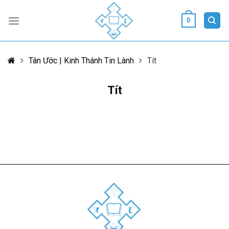
Skip
to
0
content
Tân Ước | Kinh Thánh Tin Lành
Tít
Tít