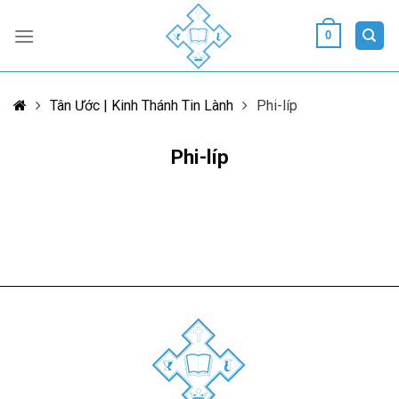
Skip
to
0
content
Tân Ước | Kinh Thánh Tin Lành
Phi-líp
Phi-líp