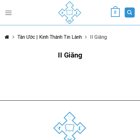
Skip
to
0
content
Tân Ước | Kinh Thánh Tin Lành
II Giăng
II Giăng